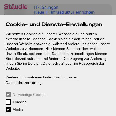
Direkt
IT-Lösungen
zum
Impressum
Neue IT-Infrastruktur einrichten
Inhalt
Impressum
Bestehende IT optimieren
Ganzheitliche IT-Betreuung
Cookie- und Dienste-Einstellungen
Individuelle IT-Einzellösungen
Büro-Lösungen
Wir setzen Cookies auf unserer Website ein und nutzen
Neues Büro einrichten
externe Inhalte. Manche Cookies sind für den reinen Betrieb
Büro modernisieren
unserer Website notwendig, während andere uns helfen unsere
New Work Konzepte
Website zu verbessern. Hier können Sie einstellen, welche
Referenzen
davon Sie akzeptieren. Ihre Datenschutzeinstellungen können
Karriere
Sie jederzeit aufrufen und ändern. Den Zugang zur Änderung
Über uns
finden Sie im Bereich „Datenschutz“ oder im Fußbereich der
Blog
Website.
Kontakt
AGB
Weitere Informationen finden Sie in unserer
Datenschutz
Datenschutzerklärung.
Impressum
Datenschutzeinstellungen
Notwendige Cookies
Tracking
Teamviewer
Media